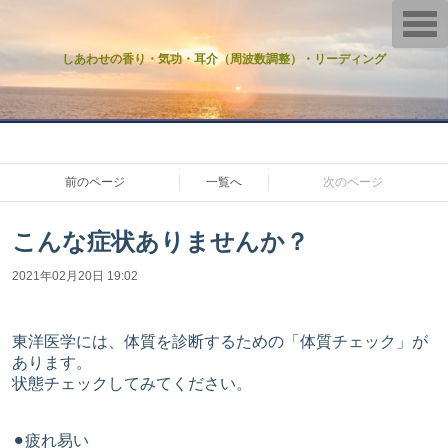
T
o
g
しあわせの香り・気功・耳介（周波数調整）・リーディング
g
l
e
n
a
v
i
g
前のページ
一覧へ
次のページ
a
t
i
o
こんな症状ありませんか？
n
2021年02月20日 19:02
東洋医学には、体質を診断するための「体質チェック」が
あります。
状態チェックしてみてください。
⚫︎疲れ易い