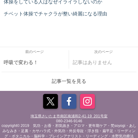
体操をしている人はなぜイライラしないのか
チベット体操でチャクラが整い綺麗になる理由
前のページ
次のページ
呼吸で変わる！
記事はありません
記事一覧を見る
埼玉県さいたま市南区南浦和2-41-19 201号室
080-2346-9146
copyright© 2019 気功・お香・邪気抜き・アロマ・更年期ケア・梵soyogi・あし
みなみき・足裏・カサハラ式・外気功・外反母趾・浮き指・扁平足・リーディン
グ・ボタニカル・脳科学・ブレインアナリスト・リーディング・水野気功療法