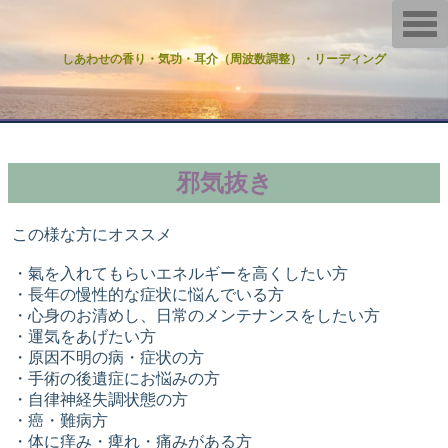
T
o
g
しあわせの香り・気功・耳介（周波数調整）・リーディング
g
l
e
n
a
v
i
g
邪気抜き
a
t
i
o
この様な方にオススメ
n
・氣を入れてもらいエネルギーを高くしたい方
・長年の慢性的な症状に悩んでいる方
・心身のお清めし、日常のメンテナンスをしたい方
・運気をあげたい方
・原因不明の病・症状の方
・手術の後遺症にお悩みの方
・自律神経失調状態の方
・癌・難病方
・体に痒み・痺れ・痛みがある方