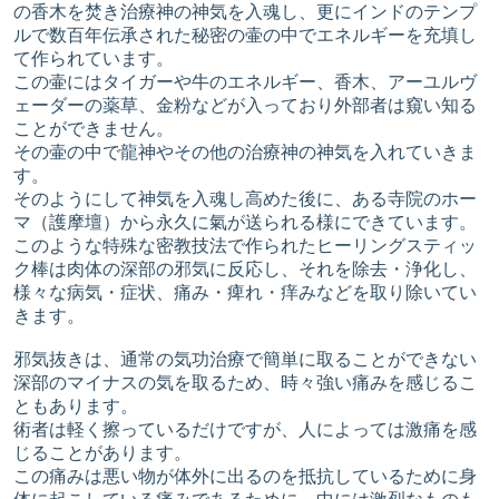
の香木を焚き治療神の神気を入魂し、更にインドのテンプ
ルで数百年伝承された秘密の壷の中でエネルギーを充填し
て作られています。
この壷にはタイガーや牛のエネルギー、香木、アーユルヴ
ェーダーの薬草、金粉などが入っており外部者は窺い知る
ことができません。
その壷の中で龍神やその他の治療神の神気を入れていきま
す。
そのようにして神気を入魂し高めた後に、ある寺院のホー
マ（護摩壇）から永久に氣が送られる様にできています。
このような特殊な密教技法で作られたヒーリングスティッ
ク棒は肉体の深部の邪気に反応し、それを除去・浄化し、
様々な病気・症状、痛み・痺れ・痒みなどを取り除いてい
きます。
邪気抜きは、通常の気功治療で簡単に取ることができない
深部のマイナスの気を取るため、時々強い痛みを感じるこ
ともあります。
術者は軽く擦っているだけですが、人によっては激痛を感
じることがあります。
この痛みは悪い物が体外に出るのを抵抗しているために身