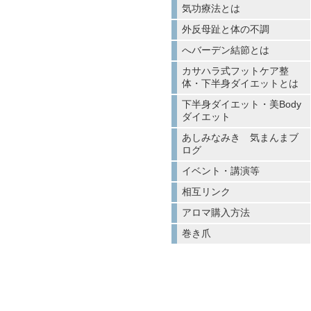
気功療法とは
外反母趾と体の不調
へバーデン結節とは
カサハラ式フットケア整
体・下半身ダイエットとは
下半身ダイエット・美Body
ダイエット
あしみなみき 気まんまブ
ログ
イベント・講演等
相互リンク
アロマ購入方法
巻き爪