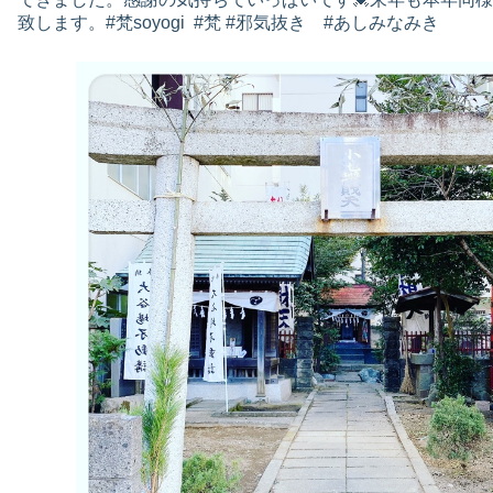
致します。#梵soyogi #梵 #邪気抜き #あしみなみき