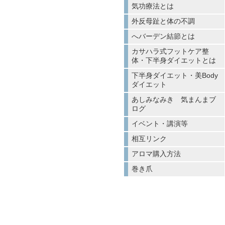
気功療法とは
外反母趾と体の不調
へバーデン結節とは
カサハラ式フットケア整
体・下半身ダイエットとは
下半身ダイエット・美Body
ダイエット
あしみなみき 気まんまブ
ログ
イベント・講演等
相互リンク
アロマ購入方法
巻き爪